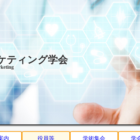
ケティング学会
rketing
案内
役員等
学術集会
学