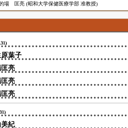
的場 匡亮 (昭和大学保健医療学部 准教授)
.31)
原葉子
匡亮
匡亮
場匡亮
31)
美紀