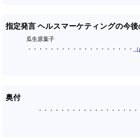
指定発言 ヘルスマーケティングの今後
瓜生原葉子
（p
奥付